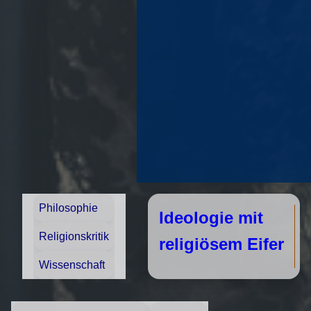
Philosophie
Ideologie mit
Religionskritik
religiösem Eifer
Wissenschaft